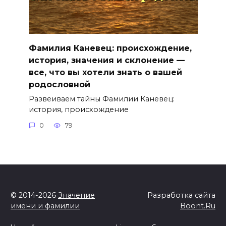
Фамилия Каневец: происхождение,
история, значения и склонение —
все, что вы хотели знать о вашей
родословной
Развеиваем тайны Фамилии Каневец:
история, происхождение
0
79
© 2014-2026
Значение
Разработка сайта
имени и фамилии
Boont.Ru