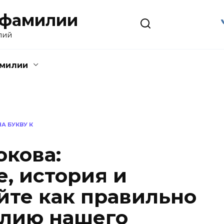
 фамилии
лий
амилии
А БУКВУ К
кова:
, история и
йте как правильно
илию нашего