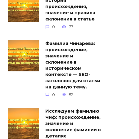
история
происхождения,
значение и правила
склонения в статье
0
77
Фамилия Чинарева:
происхождение,
значение и
склонение в
историческом
контексте — SEO-
заголовок для статьи
на данную тему.
0
52
Исследуем фамилию
Чиф: происхождение,
значение и
склонение фамилии в
деталях