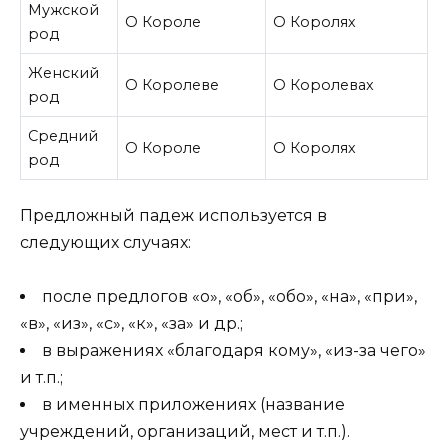
Мужской
О Короле
О Королях
род
Женский
О Королеве
О Королевах
род
Средний
О Короле
О Королях
род
Предложный падеж используется в
следующих случаях:
после предлогов «о», «об», «обо», «на», «при»,
«в», «из», «с», «к», «за» и др.;
в выражениях «благодаря кому», «из-за чего»
и т.п.;
в именных приложениях (название
учреждений, организаций, мест и т.п.).