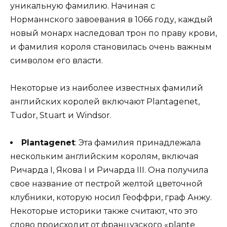
уникальную фамилию. Начиная с
Норманнского завоевания в 1066 году, каждый
новый монарх наследовал трон по праву крови,
и фамилия короля становилась очень важным
символом его власти.
Некоторые из наиболее известных фамилий
английских королей включают Plantagenet,
Tudor, Stuart и Windsor.
Plantagenet
: Эта фамилия принадлежала
нескольким английским королям, включая
Ричарда I, Якова I и Ричарда III. Она получила
свое название от пестрой желтой цветочной
клубники, которую носил Геоффри, граф Анжу.
Некоторые историки также считают, что это
слово происходит от французского «plante