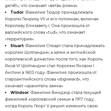
genêt», что означает «ветвь рожка».
Tudor
: Фамилия Тюдор принадлежала
Королю Генриху VII и его потомкам, включая
Королеву Елизавету I. Она произошла от
валлийского слова «tud», что означает
«территория».
Stuart
: Фамилия Стюарт стала принадлежать
королям Шотландии, а затем и английской
королевской династии после того, как Король
Яков VI Шотландии стал Королем Яковом I
Англии в 1603 году. Фамилия произошла от
староанглийского слова «stigweard», что
означает «хранитель замка».
Windsor
: Фамилия Виндзор стала текущей
фамилией королевской семьи в 1917 году,
когда Король Георг V решил изменить свою