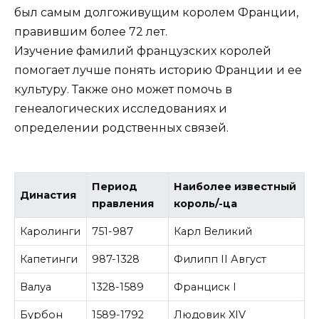
был самым долгоживущим королем Франции,
правившим более 72 лет.
Изучение фамилий французских королей
помогает лучше понять историю Франции и ее
культуру. Также оно может помочь в
генеалогических исследованиях и
определении родственных связей.
Период
Наиболее известный
Династия
правления
король/-ца
Каролинги
751-987
Карл Великий
Капетинги
987-1328
Филипп II Август
Валуа
1328-1589
Франциск I
Бурбон
1589-1792
Людовик XIV