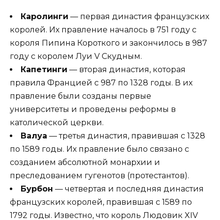
Каролинги
— первая династия французских
королей. Их правление началось в 751 году с
короля Пипина Короткого и закончилось в 987
году с королем Луи V Скудным.
Капетинги
— вторая династия, которая
правила Францией с 987 по 1328 годы. В их
правление были созданы первые
университеты и проведены реформы в
католической церкви.
Валуа
— третья династия, правившая с 1328
по 1589 годы. Их правление было связано с
созданием абсолютной монархии и
преследованием гугенотов (протестантов).
Бурбон
— четвертая и последняя династия
французских королей, правившая с 1589 по
1792 годы. Известно, что король Людовик XIV