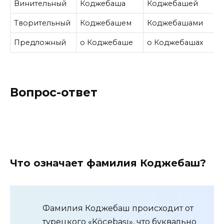
Винительный
Коджебаша
Коджебашей
Творительный
Коджебашем
Коджебашами
Предложный
о Коджебаше
о Коджебашах
Вопрос-ответ
Что означает фамилия Коджебаш?
Фамилия Коджебаш происходит от
турецкого «Köçebaşı», что буквально