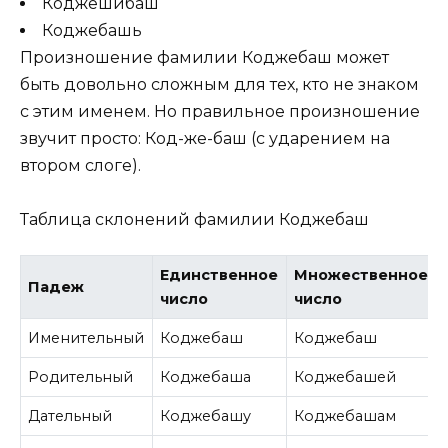
Коджешибаш
Коджебашь
Произношение фамилии Коджебаш может
быть довольно сложным для тех, кто не знаком
с этим именем. Но правильное произношение
звучит просто: Код-же-баш (с ударением на
втором слоге).
Таблица склонений фамилии Коджебаш
Единственное
Множественное
Падеж
число
число
Именительный
Коджебаш
Коджебаш
Родительный
Коджебаша
Коджебашей
Дательный
Коджебашу
Коджебашам