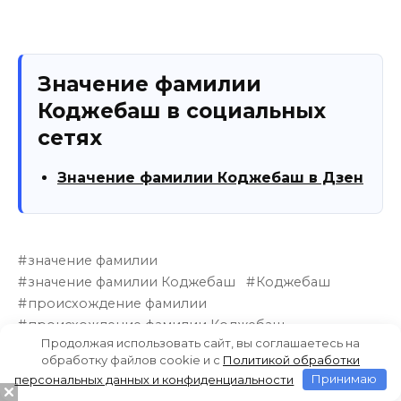
Значение фамилии
Коджебаш в социальных
сетях
Значение фамилии Коджебаш в Дзен
значение фамилии
значение фамилии Коджебаш
Коджебаш
происхождение фамилии
происхождение фамилии Коджебаш
Продолжая использовать сайт, вы соглашаетесь на
тайна фамилии
тайна фамилии Коджебаш
обработку файлов cookie и c
Политикой обработки
фамилия
фамилия Коджебаш
персональных данных и конфиденциальности
Принимаю