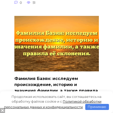
0
51
Фамилия Базян: исследуем
происхождение, историю и
значения фамилии, а также правила
её склонения.
Продолжая использовать сайт, вы соглашаетесь на
обработку файлов cookie и c
Политикой обработки
История Фамилии Базян: происхождение,
персональных данных и конфиденциальности
Принимаю
значения и правила