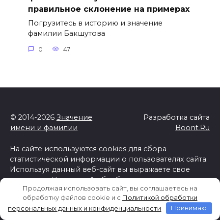
правильное склонение на примерах
Погрузитесь в историю и значение
фамилии Бакшутова
0
47
© 2014-2026
Значение
Разработка сайта
имени и фамилии
Boont.Ru
На сайте используются cookies для сбора
статистической информации о пользователях сайта.
Используя данный веб-сайт вы выражаете свое
согласие с
Политикой обработки персональных
Продолжая использовать сайт, вы соглашаетесь на
данных и конфиденциальности
обработку файлов cookie и c
Политикой обработки
Отказ от ответственности
персональных данных и конфиденциальности
Принимаю