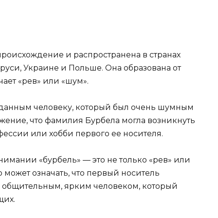
роисхождение и распространена в странах
аруси, Украине и Польше. Она образована от
чает «рев» или «шум».
 данным человеку, который был очень шумным
жение, что фамилия Бурбела могла возникнуть
ессии или хобби первого ее носителя.
онимании «бурбель» — это не только «рев» или
то может означать, что первый носитель
и общительным, ярким человеком, который
щих.