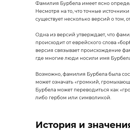
Фамилия Бурбела имеет ясно опреде
Несмотря на то, что точные источни
существует несколько версий о том, о
Одна из версий утверждает, что фам
происходит от еврейского слова «борб
версия связывает происхождение фа
где многие люди носили имя Бурбела
Возможно, фамилия Бурбела была соста
может означать «громкий, громыхающи
Бурбела может переводиться как «гро
либо гербом или символикой.
История и значен