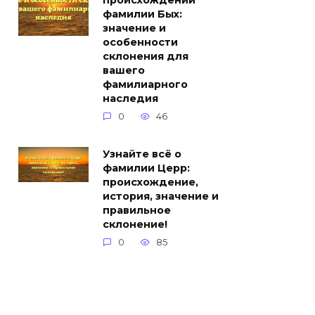
происхождении
фамилии Бых:
значение и
особенности
склонения для
вашего
фамилиарного
наследия
0
46
Узнайте всё о
фамилии Церр:
происхождение,
история, значение и
правильное
склонение!
0
85