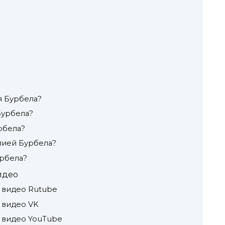
я Бурбела?
Бурбела?
рбела?
лией Бурбела?
рбела?
идео
 видео Rutube
 видео VK
 видео YouTube