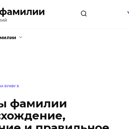
 фамилии
лий
амилии
А БУКВУ Б
ны фамилии
схождение,
ение и правильное