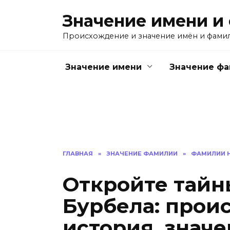
Перейти
Значение имени и
к
содержанию
Происхождение и значение имён и фами
Значение имени
Значение ф
ГЛАВНАЯ
»
ЗНАЧЕНИЕ ФАМИЛИИ
»
ФАМИЛИИ Н
Откройте тай
Бурбела: прои
история, знач