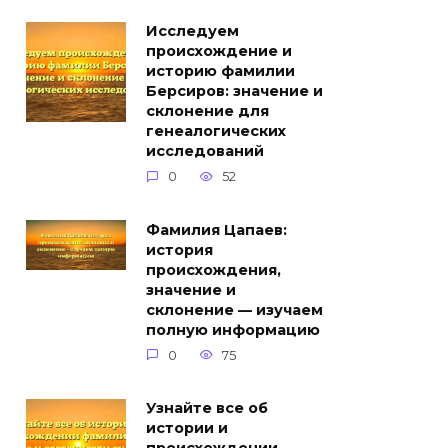
Исследуем
происхождение и
историю фамилии
Берсиров: значение и
склонение для
генеалогических
исследований
0
52
Фамилия Цапаев:
история
происхождения,
значение и
склонение — изучаем
полную информацию
0
75
Узнайте все об
истории и