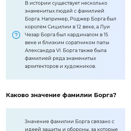
В истории существует несколько
знаменитых людей с фамилией
Борга. Например, Роджер Борга был
королём Сицилии в 12 веке, а Луи
Чезар Борга был кардиналом в 15
веке и близким соратником папы
Александра VI. Борга также была
фамилией ряда знаменитых
архитекторов и художников.
Каково значение фамилии Борга?
Значение фамилии Борга связано с
идеей защиты и обороны, за которые