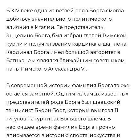
В XIV веке одна из ветвей рода Борга смогла
добиться значительного политического
влияния в Италии. Её представитель,
Эццелино Борга, был избран главой Римской
курии и получил звание кардинала-шаттлена.
Кардинал Борга имел большой авторитет в
Ватикане и являлся ближайшим советником
папы Римского Александра VI.
В современной истории фамилия Борга также
остается заметной. Одним из самых известных
представителей рода Борга был шведский
теннисист Бьорн Борг, который выиграл 11
титулов на турнирах Большого шлема. В
настоящее время фамилия Борга прочно
вписывается в историю спорта, искусства и