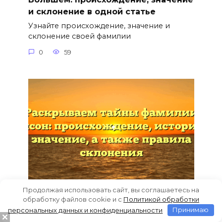
и склонение в одной статье
Узнайте происхождение, значение и
склонение своей фамилии
0
59
Продолжая использовать сайт, вы соглашаетесь на
обработку файлов cookie и c
Политикой обработки
Раскрываем тайны фамилии Бенсон:
персональных данных и конфиденциальности
Принимаю
происхождение, история и