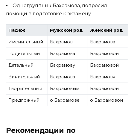
Одногруппник Бахрамова, попросил
помощи в подготовке к экзамену
Падеж
Мужской род
Женский род
Именительный
Бахрамов
Бахрамова
Родительный
Бахрамова
Бахрамовой
Дательный
Бахрамову
Бахрамовой
Винительный
Бахрамова
Бахрамову
Творительный
Бахрамовым
Бахрамовой
Предложный
о Бахрамове
о Бахрамовой
Рекомендации по