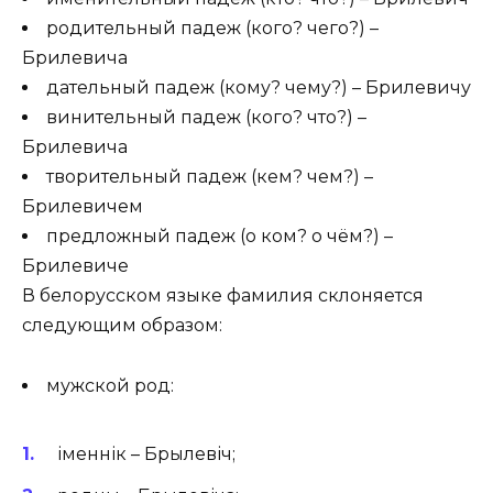
родительный падеж (кого? чего?) –
Брилевича
дательный падеж (кому? чему?) – Брилевичу
винительный падеж (кого? что?) –
Брилевича
творительный падеж (кем? чем?) –
Брилевичем
предложный падеж (о ком? о чём?) –
Брилевиче
В белорусском языке фамилия склоняется
следующим образом:
мужской род:
іменнік – Брылевіч;