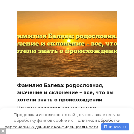
Фамилия Балева: родословная,
значение и склонение – все, что вы
хотели знать о происхождении
Изучаем родословную и значение
фамилии Балева: интересные
Продолжая использовать сайт, вы соглашаетесь на
обработку файлов cookie и c
Политикой обработки
0
56
персональных данных и конфиденциальности
Принимаю