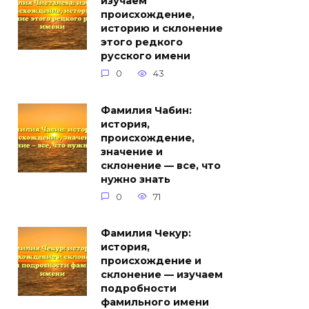
изучаем
происхождение,
историю и склонение
этого редкого
русского имени
0
43
Фамилия Чабин:
история,
происхождение,
значение и
склонение — все, что
нужно знать
0
71
Фамилия Чекур:
история,
происхождение и
склонение — изучаем
подробности
фамильного имени