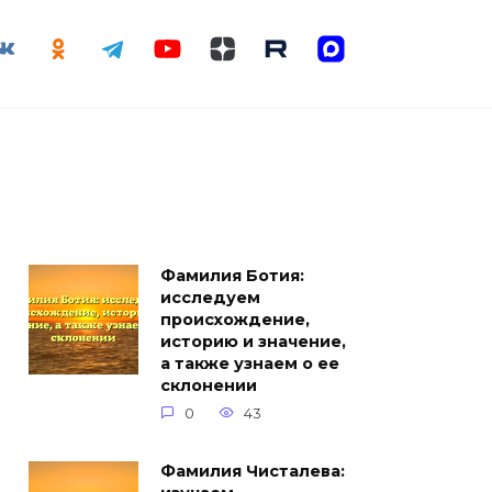
Фамилия Ботия:
исследуем
происхождение,
историю и значение,
а также узнаем о ее
склонении
0
43
Фамилия Чисталева: