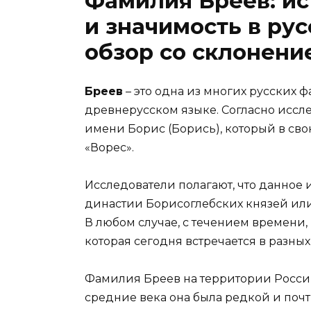
Фамилия Бреев: ис
и значимость в ру
обзор со склонен
Бреев
– это одна из многих русских
древнерусском языке. Согласно иссл
имени Борис (Борись), который в сво
«Ворес».
Исследователи полагают, что данное 
династии Борисоглебских князей или 
В любом случае, с течением времени
которая сегодня встречается в разных
Фамилия Бреев на территории России с
средние века она была редкой и почт