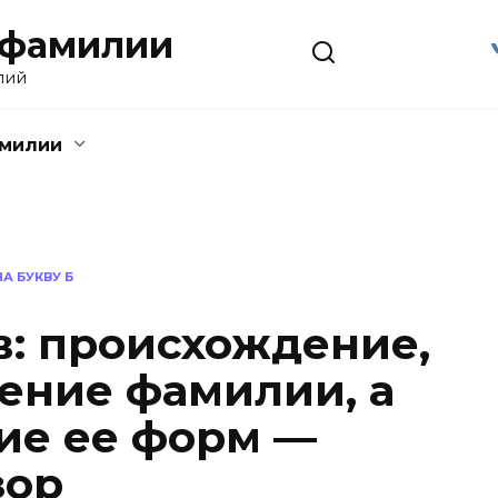
 фамилии
лий
амилии
А БУКВУ Б
: происхождение,
чение фамилии, а
ие ее форм —
зор