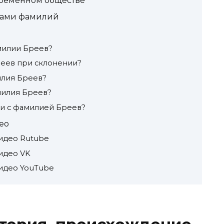
временном обществе
тами фамилий
милии Бреев?
реев при склонении?
илия Бреев?
милия Бреев?
ти с фамилией Бреев?
ео
идео Rutube
идео VK
идео YouTube