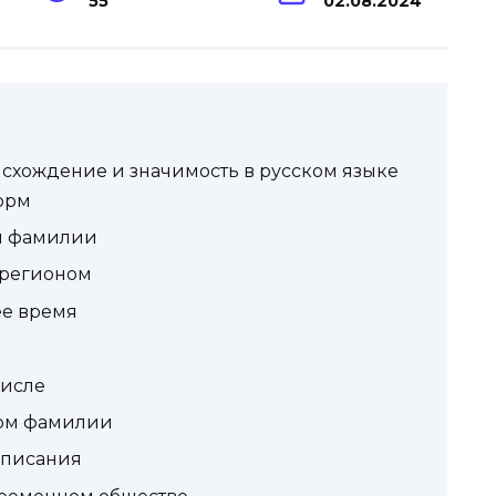
55
02.08.2024
схождение и значимость в русском языке
орм
я фамилии
 регионом
ее время
числе
рм фамилии
аписания