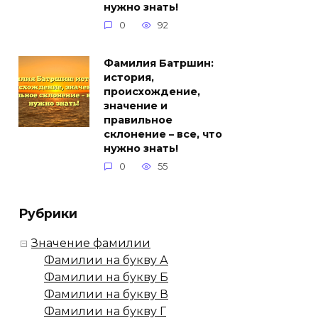
нужно знать!
0
92
Фамилия Батршин:
история,
происхождение,
значение и
правильное
склонение – все, что
нужно знать!
0
55
Рубрики
Значение фамилии
Фамилии на букву А
Фамилии на букву Б
Фамилии на букву В
Фамилии на букву Г