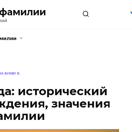
 фамилии
лий
амилии
А БУКВУ Б
а: исторический
ждения, значения
фамилии