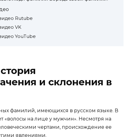
део
видео Rutube
видео VK
видео YouTube
история
ачения и склонения в
ных фамилий, имеющихся в русском языке. В
ет «волосы на лице у мужчин». Несмотря на
человеческими чертами, происхождение ее
угими явлениями.