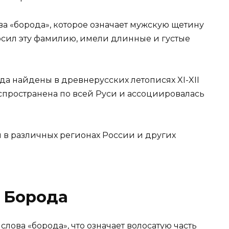
а «борода», которое означает мужскую щетину
 носил эту фамилию, имели длинные и густые
 найдены в древнерусских летописях XI-XII
спространена по всей Руси и ассоциировалась
 в различных регионах России и других
 Борода
лова «борода», что означает волосатую часть