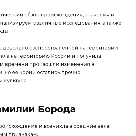
рический обзор происхождения, значения и
нализируем различные исследования, а также
оды.
 довольно распространенной на территории
кла на территорию России и получила
ем времени произошли изменения в
 но ее корни остались прочно
 культуре.
амилии Борода
оисхождение и возникла в средние века,
ным признакам.