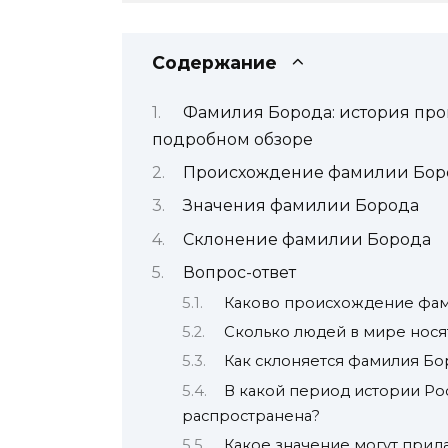
Содержание
Фамилия Борода: история про
подробном обзоре
Происхождение фамилии Бор
Значения фамилии Борода
Склонение фамилии Борода
Вопрос-ответ
Каково происхождение фа
Сколько людей в мире нос
Как склоняется фамилия Бо
В какой период истории Ро
распространена?
Какое значение могут прид