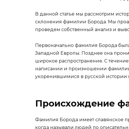
В данной статье мы рассмотрим исто
склонения фамилии Борода. Мы проа
проведем собственный анализ и выв
Первоначально фамилия Борода была
Западной Европы. Позднее она прони
широкое распространение. С течени
написании и произношении фамилии,
укоренившимися в русской истории и
Происхождение ф
Фамилия Борода имеет славянское пр
когда называли людей по описатель