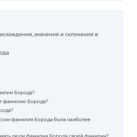
исхождения, значения и склонения в
ода
милии Борода?
ят фамилию Борода?
рода?
ссии фамилия Борода была наиболее
авать люди фамилии Борода своей фамилии?