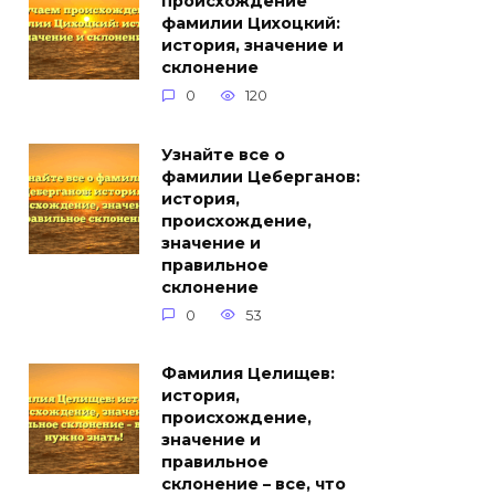
происхождение
фамилии Цихоцкий:
история, значение и
склонение
0
120
Узнайте все о
фамилии Цеберганов:
история,
происхождение,
значение и
правильное
склонение
0
53
Фамилия Целищев:
история,
происхождение,
значение и
правильное
склонение – все, что