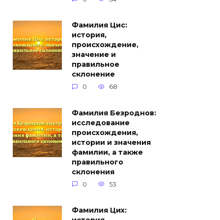
Фамилия Цис:
история,
происхождение,
значение и
правильное
склонение
0
68
Фамилия Безроднов:
исследование
происхождения,
истории и значения
фамилии, а также
правильного
склонения
0
53
Фамилия Цих: