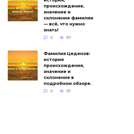
история,
происхождение,
значение и
склонение фамилии
— всё, что нужно
знать!
0
97
Фамилия Цеденов:
история
происхождения,
значение и
склонение в
подробном обзоре.
0
57