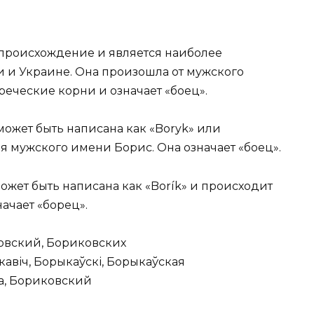
происхождение и является наиболее
и и Украине. Она произошла от мужского
еческие корни и означает «боец».
ожет быть написана как «Boryk» или
я мужского имени Борис. Она означает «боец».
жет быть написана как «Borík» и происходит
начает «борец».
овский, Бориковских
авіч, Борыкаўскі, Борыкаўская
а, Бориковский