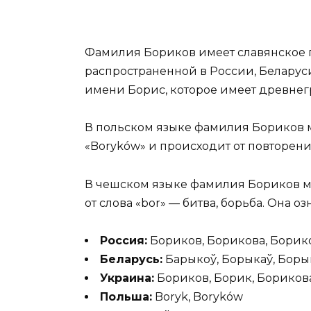
Фамилия Бориков имеет славянское 
распространенной в России, Беларус
имени Борис, которое имеет древнегр
В польском языке фамилия Бориков м
«Boryków» и происходит от повторени
В чешском языке фамилия Бориков мо
от слова «bor» — битва, борьба. Она оз
Россия:
Бориков, Борикова, Борик
Беларусь:
Барыкоў, Борыкаў, Борык
Украина:
Бориков, Борик, Бориков
Польша:
Boryk, Boryków