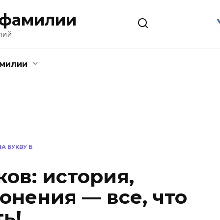
 фамилии
лий
амилии
А БУКВУ Б
ов: история,
онения — все, что
ь!