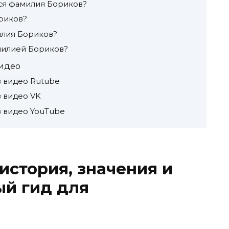
тся фамилия Бориков?
риков?
илия Бориков?
амилией Бориков?
идео
 видео Rutube
 видео VK
 видео YouTube
история, значения и
ый гид для