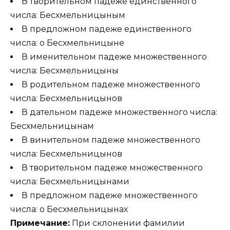
В творительном падеже единственного
числа: Бесхмельницыным
В предложном падеже единственного
числа: о Бесхмельницыне
В именительном падеже множественного
числа: Бесхмельницыны
В родительном падеже множественного
числа: Бесхмельницынов
В дательном падеже множественного числа:
Бесхмельницынам
В винительном падеже множественного
числа: Бесхмельницынов
В творительном падеже множественного
числа: Бесхмельницынами
В предложном падеже множественного
числа: о Бесхмельницынах
Примечание:
При склонении фамилии