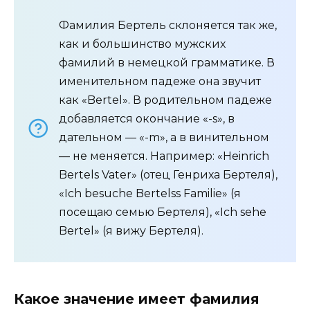
Фамилия Бертель склоняется так же,
как и большинство мужских
фамилий в немецкой грамматике. В
именительном падеже она звучит
как «Bertel». В родительном падеже
добавляется окончание «-s», в
дательном — «-m», а в винительном
— не меняется. Например: «Heinrich
Bertels Vater» (отец Генриха Бертеля),
«Ich besuche Bertelss Familie» (я
посещаю семью Бертеля), «Ich sehe
Bertel» (я вижу Бертеля).
Какое значение имеет фамилия