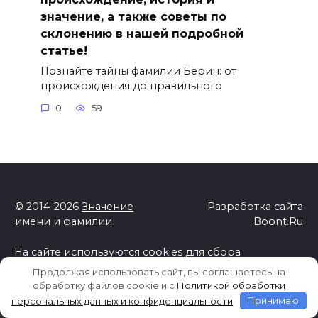
значение, а также советы по
склонению в нашей подробной
статье!
Познайте тайны фамилии Берин: от
происхождения до правильного
0
59
© 2014-2026
Значение
Разработка сайта
имени и фамилии
Boont.Ru
На сайте используются cookies для сбора
статистической информации о пользователях сайта.
Продолжая использовать сайт, вы соглашаетесь на
Используя данный веб-сайт вы выражаете свое
обработку файлов cookie и c
Политикой обработки
согласие с
Политикой обработки персональных
персональных данных и конфиденциальности
Принимаю
данных и конфиденциальности