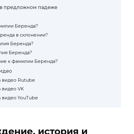
в предложном падеже
милии Беренда?
ренда в склонении?
илия Беренда?
лия Беренда?
ние к фамилии Беренда?
идео
 видео Rutube
 видео VK
 видео YouTube
дение, история и