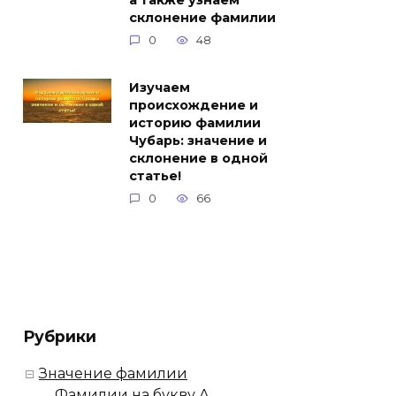
а также узнаем
склонение фамилии
0
48
Изучаем
происхождение и
историю фамилии
Чубарь: значение и
склонение в одной
статье!
0
66
Рубрики
Значение фамилии
Фамилии на букву А