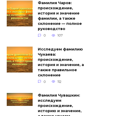
Фамилия Чаров:
происхождение,
история и значение
фамилии, а также
склонение — полное
руководство
0
107
Исследуем фамилию
Чукаева:
происхождение,
история и значение, а
также правильное
склонение
0
112
Фамилия Чувашкин:
исследуем
происхождение,
историю и значение,