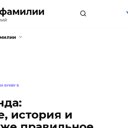
 фамилии
лий
амилии
А БУКВУ Б
нда:
, история и
акже правильное