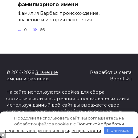
фамилиарного имени
Фамилия Барбас: происхождение,
значение и история склонения
0
66
© 2014-2026
Значение
Разработка сайта
имени и фамилии
Boont.Ru
На сайте используются cookies для сбора
статистической информации о пользователях сайта.
Используя данный веб-сайт вы выражаете свое
согласие с
Политикой обработки персональных
данных и конфиденциальности
Продолжая использовать сайт, вы соглашаетесь на
обработку файлов cookie и c
Политикой обработки
Отказ от ответственности
персональных данных и конфиденциальности
Принимаю