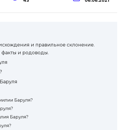
43
06.06.2021
исхождения и правильное склонение.
 факты и родоводы.
уля
?
 Баруля
милии Баруля?
аруля?
лия Баруля?
руля?