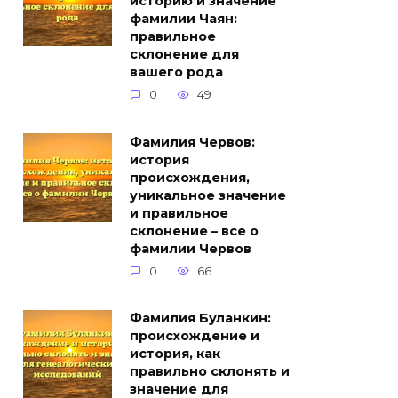
историю и значение
фамилии Чаян:
правильное
склонение для
вашего рода
0
49
Фамилия Червов:
история
происхождения,
уникальное значение
и правильное
склонение – все о
фамилии Червов
0
66
Фамилия Буланкин:
происхождение и
история, как
правильно склонять и
значение для