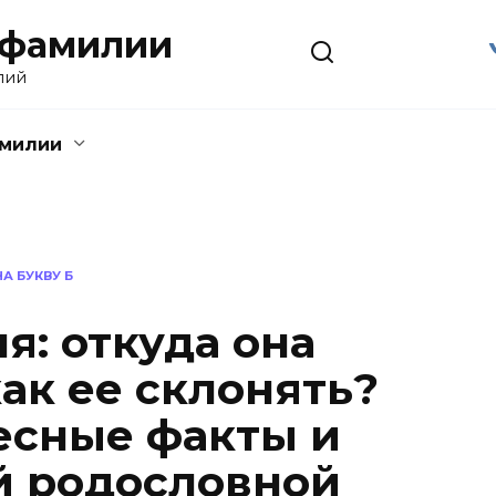
 фамилии
лий
амилии
А БУКВУ Б
я: откуда она
ак ее склонять?
есные факты и
й родословной