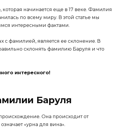
 которая начинается еще в 17 веке. Фамилия
илась по всему миру. В этой статье мы
имся интересными фактами.
х с фамилией, является ее склонение. В
 правильно склонять фамилию Баруля и что
много интересного!
амилии Баруля
происхождение. Она происходит от
 означает «урна для вина».