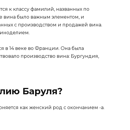
тся к классу фамилий, названных по
е вина было важным элементом, и
анных с производством и продажей вина.
виноделием.
 в 14 веке во Франции. Она была
ствовало производство вина: Бургундия,
илию Баруля?
няется как женский род с окончанием -а.