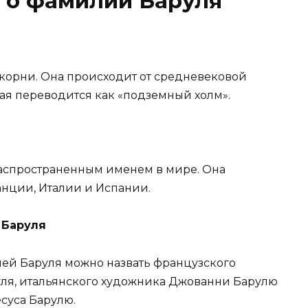
 о фамилии Баруля
корни. Она происходит от средневековой
ая переводится как «подземный холм».
распространенным именем в мире. Она
нции, Италии и Испании.
 Баруля
ей Баруля можно назвать французского
уля, итальянского художника Джованни Барулю
есуса Барулю.