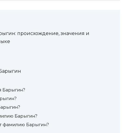
ыгин: происхождение, значения и
зыке
Барыгин
я Барыгин?
арыгин?
Барыгин?
амилию Барыгин?
ят фамилию Барыгин?