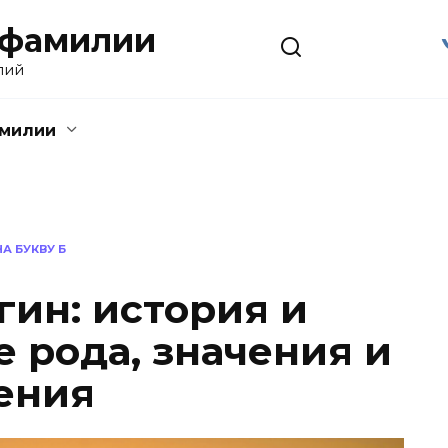
 фамилии
лий
амилии
А БУКВУ Б
ин: история и
 рода, значения и
ения