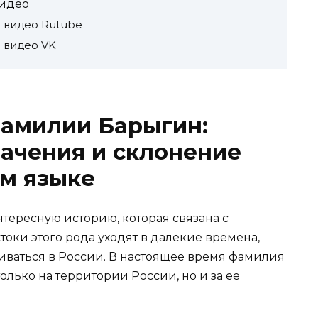
идео
 видео Rutube
 видео VK
фамилии Барыгин:
ачения и склонение
м языке
ересную историю, которая связана с
ки этого рода уходят в далекие времена,
виваться в России. В настоящее время фамилия
лько на территории России, но и за ее