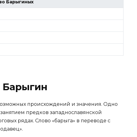
во Барыгиных
 Барыгин
озможных происхождений и значения. Одно
м занятием предков западнославянской
говых рядах. Слово «барыга» в переводе с
родавец».