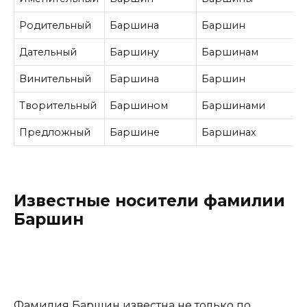
Родительный
Баршина
Баршин
Дательный
Баршину
Баршинам
Винительный
Баршина
Баршин
Творительный
Баршином
Баршинами
Предложный
Баршине
Баршинах
Известные носители фамилии
Баршин
Фамилия Баршин известна не только по