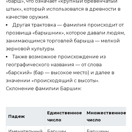
«барш», что означает «крупный бревенчатый
штык», который использовался в древности в
качестве оружия.
Другая трактовка — фамилия происходит от
прозвища «барышник», которое давали людям,
занимающимся торговлей барыша — мелкой
зерновой культуры.
Также возможное происхождение из
географического названия — от слова
«барский» (бар — высокое место) и далее в
значении «происходящий с высоты».
Склонение фамилии Баршин:
Единственное
Множественное
Падеж
число
число
Именительный
Баршин
Баршины