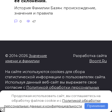
её склонения.
История Фамилии Базян: происхождение,
значения и правила
0
47
© 2014-2026
Значение
Разработка сайта
имени и фамилии
Boont.Ru
На сайте используются cookies для сбора
статистической информации о пользователях сайта.
Используя данный веб-сайт вы выражаете свое
согласие с
Политикой обработки персональных
данных и конфиденциальности
Продолжая использовать сайт, вы соглашаетесь на
Отказ от ответственности
обработку файлов cookie и c
Политикой обработки
персональных данных и конфиденциальности
Принимаю