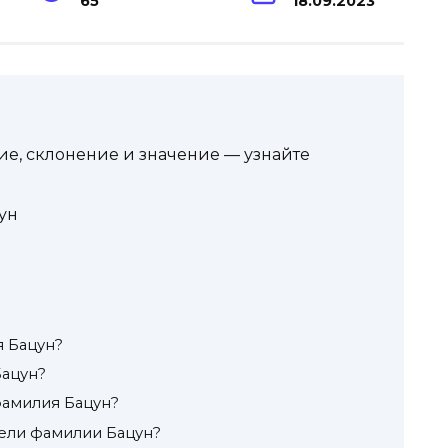
65
18.09.2023
е, склонение и значение — узнайте
ун
я Бацун?
Бацун?
фамилия Бацун?
ели фамилии Бацун?