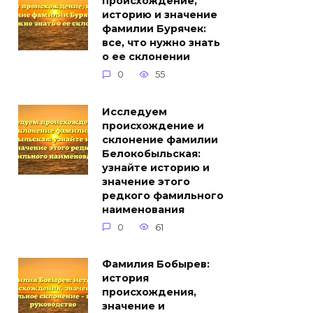
происхождение,
историю и значение
фамилии Бурячек:
все, что нужно знать
о ее склонении
0
55
Исследуем
происхождение и
склонение фамилии
Белокобыльская:
узнайте историю и
значение этого
редкого фамильного
наименования
0
61
Фамилия Бобырев:
история
происхождения,
значение и