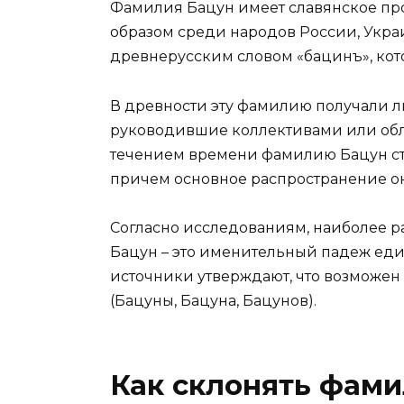
Фамилия Бацун имеет славянское пр
образом среди народов России, Укра
древнерусским словом «бацинъ», кото
В древности эту фамилию получали л
руководившие коллективами или об
течением времени фамилию Бацун ста
причем основное распространение она
Согласно исследованиям, наиболее 
Бацун – это именительный падеж еди
источники утверждают, что возможен
(Бацуны, Бацуна, Бацунов).
Как склонять фам