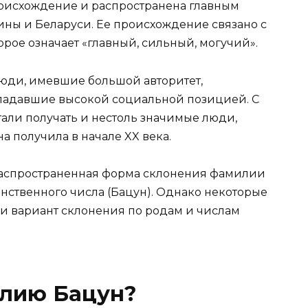
оисхождение и распространена главным
ины и Беларуси. Ее происхождение связано с
рое означает «главный, сильный, могучий».
юди, имевшие большой авторитет,
ладавшие высокой социальной позицией. С
ли получать и нестоль значимые люди,
 получила в начале XX века.
распространенная форма склонения фамилии
нственного числа (Бацун). Однако некоторые
 и вариант склонения по родам и числам
илию Бацун?