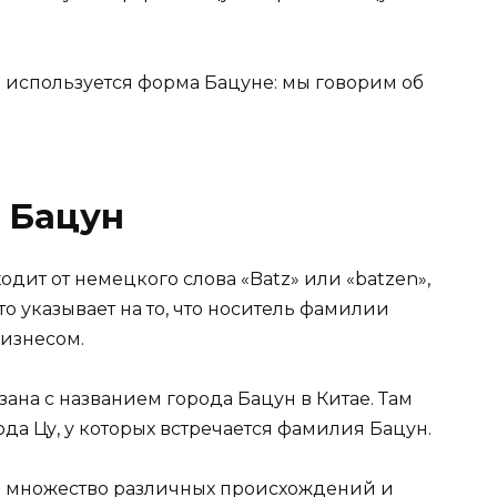
) используется форма Бацуне: мы говорим об
 Бацун
дит от немецкого слова «Batz» или «batzen»,
то указывает на то, что носитель фамилии
бизнесом.
ана с названием города Бацун в Китае. Там
да Цу, у которых встречается фамилия Бацун.
ь множество различных происхождений и