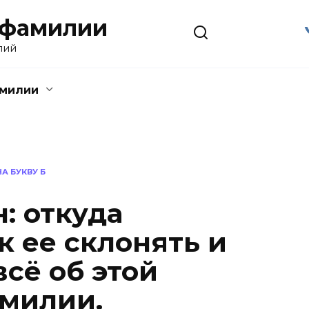
 фамилии
лий
амилии
А БУКВУ Б
: откуда
к ее склонять и
всё об этой
милии.