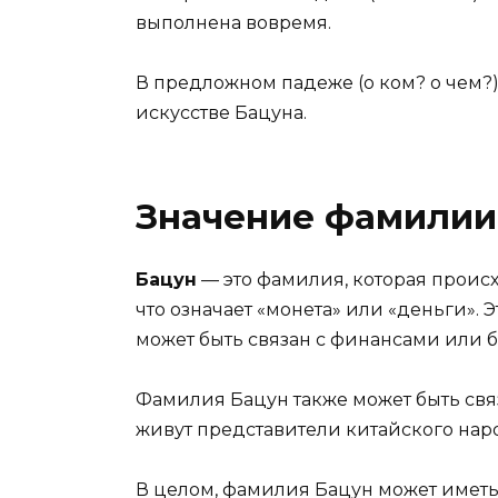
выполнена вовремя.
В предложном падеже (о ком? о чем?
искусстве Бацуна.
Значение фамилии
Бацун
— это фамилия, которая происхо
что означает «монета» или «деньги». Э
может быть связан с финансами или 
Фамилия Бацун также может быть связ
живут представители китайского наро
В целом, фамилия Бацун может имет