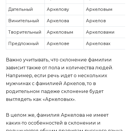
Дательный
Аркелову
Аркеловым
Винительный
Аркелова
Аркелов
Творительный
Аркеловым
Аркеловами
Предложный
Аркелове
Аркеловах
Важно учитывать, что склонение фамилии
зависит также от пола и количества людей.
Например, если речь идет о нескольких
мужчинах с фамилией Аркелов, то в
родительном падеже склонение будет
выглядеть как «Аркеловых».
В целом же, фамилия Аркелова не имеет
каких-то особенностей в склонении и
подчиняется общим правилам русского языка.