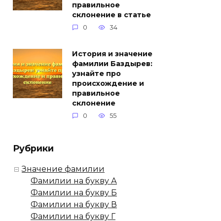
правильное
склонение в статье
0
34
История и значение
фамилии Баздырев:
узнайте про
происхождение и
правильное
склонение
0
55
Рубрики
Значение фамилии
Фамилии на букву А
Фамилии на букву Б
Фамилии на букву В
Фамилии на букву Г