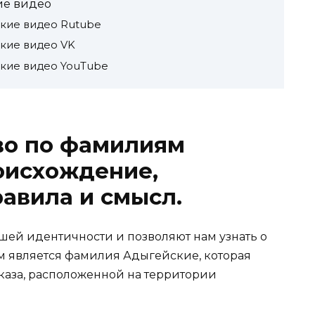
ие видео
кие видео Rutube
кие видео VK
кие видео YouTube
во по фамилиям
оисхождение,
авила и смысл.
ей идентичности и позволяют нам узнать о
м является фамилия Адыгейские, которая
каза, расположенной на территории