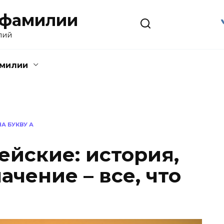
 фамилии
лий
амилии
А БУКВУ А
йские: история,
ачение – все, что