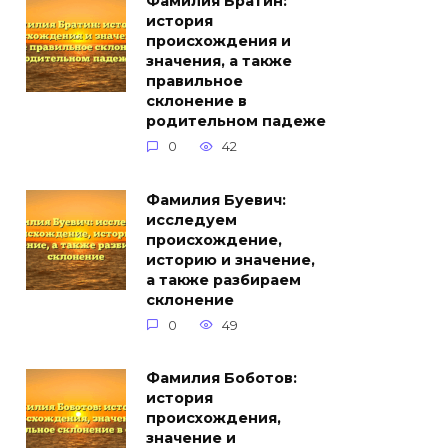
Фамилия Братин:
история
происхождения и
значения, а также
правильное
склонение в
родительном падеже
0
42
Фамилия Буевич:
исследуем
происхождение,
историю и значение,
а также разбираем
склонение
0
49
Фамилия Боботов:
история
происхождения,
значение и