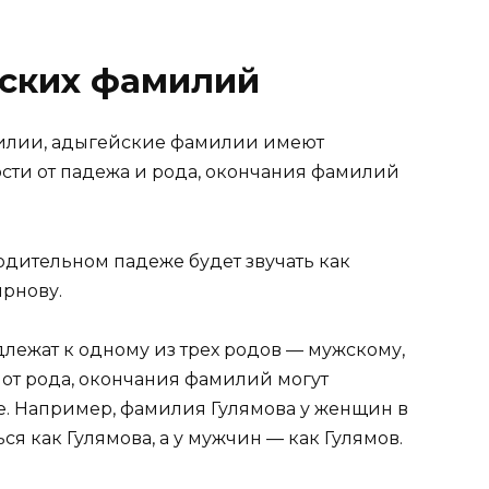
ских фамилий
милии, адыгейские фамилии имеют
ости от падежа и рода, окончания фамилий
дительном падеже будет звучать как
рнову.
ежат к одному из трех родов — мужскому,
 от рода, окончания фамилий могут
е. Например, фамилия Гулямова у женщин в
я как Гулямова, а у мужчин — как Гулямов.