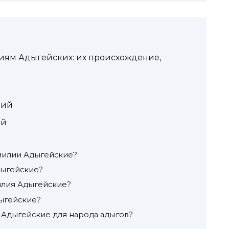
иям Адыгейских: их происхождение,
й
лий
ий
милии Адыгейские?
дыгейские?
илия Адыгейские?
ыгейские?
 Адыгейские для народа адыгов?