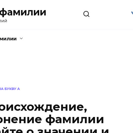
 фамилии
лий
амилии
А БУКВУ А
оисхождение,
онение фамилии
йте о значении и