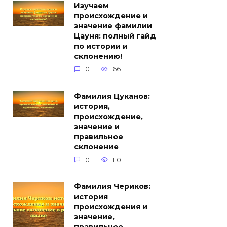
Изучаем
происхождение и
значение фамилии
Цауня: полный гайд
по истории и
склонению!
0
66
Фамилия Цуканов:
история,
происхождение,
значение и
правильное
склонение
0
110
Фамилия Чериков:
история
происхождения и
значение,