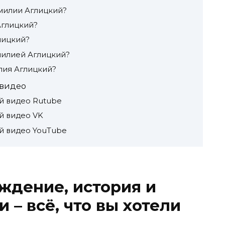
милии Аглицкий?
Аглицкий?
лицкий?
амилией Аглицкий?
лия Аглицкий?
 видео
й видео Rutube
й видео VK
й видео YouTube
ждение, история и
– всё, что вы хотели