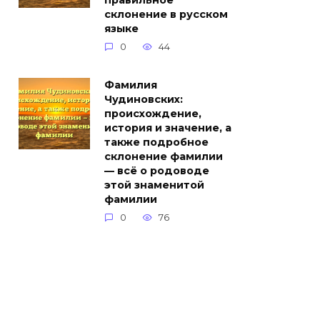
правильное
склонение в русском
языке
0
44
Фамилия
Чудиновских:
происхождение,
история и значение, а
также подробное
склонение фамилии
— всё о родоводе
этой знаменитой
фамилии
0
76