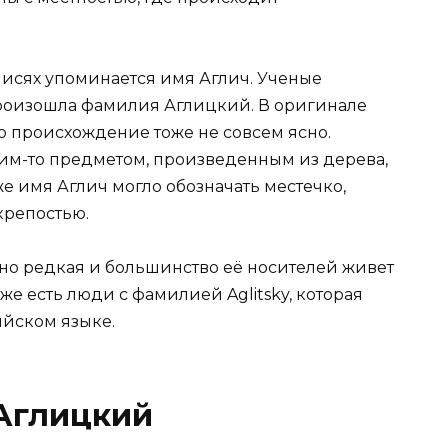
писях упоминается имя Аглич. Ученые
 произошла фамилия Аглицкий. В оригинале
го происхождение тоже не совсем ясно.
ким-то предметом, произведенным из дерева,
е имя Аглич могло обозначать местечко,
крепостью.
но редкая и большинство её носителей живет
же есть люди с фамилией Aglitsky, которая
ийском языке.
Аглицкий