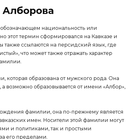
 Алборова
 обозначающем национальность или
ьно этот термин сформировался на Кавказе и
ты также ссылаются на персидский язык, где
истый», что может также отражать характер
амилии.
, которая образована от мужского рода. Она
, а возможно образовывается от имени «Албор»,
хождения фамилии, она по-прежнему является
авказских имен. Носители этой фамилии могут
ми и политиками, так и простыми
за его пределами.