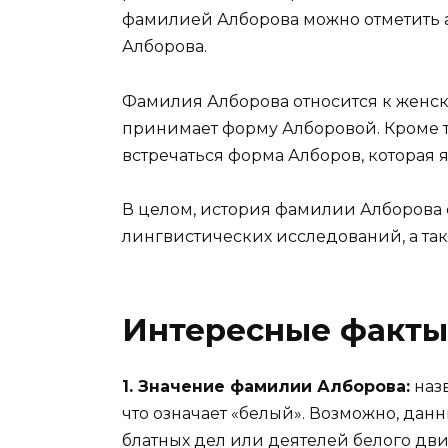
фамилией Алборова можно отметить 
Алборова.
Фамилия Алборова относится к женс
принимает форму Алборовой. Кроме то
встречаться форма Алборов, которая
В целом, история фамилии Алборова 
лингвистических исследований, а так
Интересные факты
1. Значение фамилии Алборова:
назв
что означает «белый». Возможно, да
блатных дел или деятелей белого дв