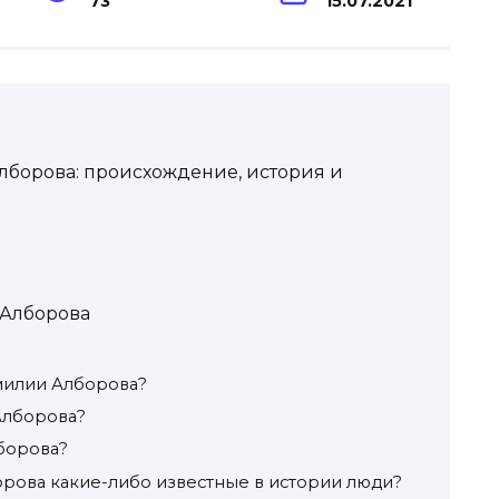
73
15.07.2021
борова: происхождение, история и
 Алборова
милии Алборова?
Алборова?
борова?
рова какие-либо известные в истории люди?