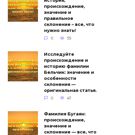
история,
происхождение,
значение и
правильное
склонение – все, что
нужно знать!
0
55
Исследуйте
происхождение и
историю фамилии
Бельчик: значение и
особенности
склонения —
оригинальная статья.
0
47
Фамилия Бугаян:
происхождение,
значение и
склонение — все, что