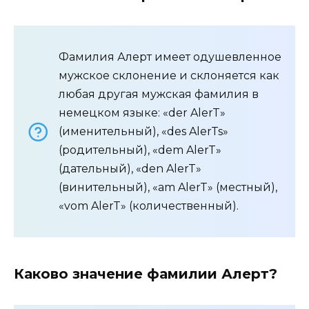
Фамилия Алерт имеет одушевленное
мужское склонение и склоняется как
любая другая мужская фамилия в
немецком языке: «der AlerT»
(именительный), «des AlerTs»
(родительный), «dem AlerT»
(дательный), «den AlerT»
(винительный), «am AlerT» (местный),
«vom AlerT» (количественный).
Каково значение фамилии Алерт?