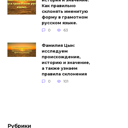
история и значение.
Как правильно
склонять именитую
форму в грамотном
русском языке.
0
63
Фамилия Цын:
исследуем
происхождение,
историю и значение,
а также узнаем
правила склонения
0
101
Рубрики