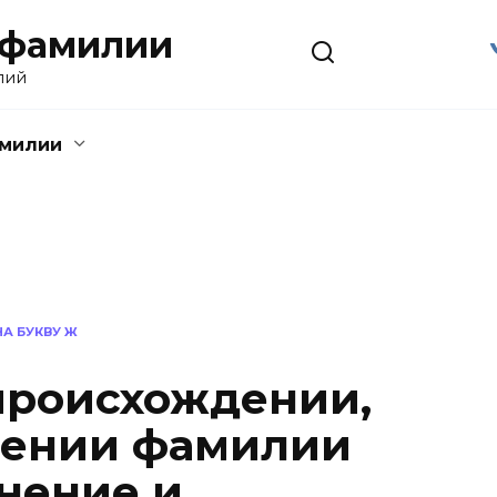
 фамилии
лий
амилии
А БУКВУ Ж
 происхождении,
чении фамилии
нение и