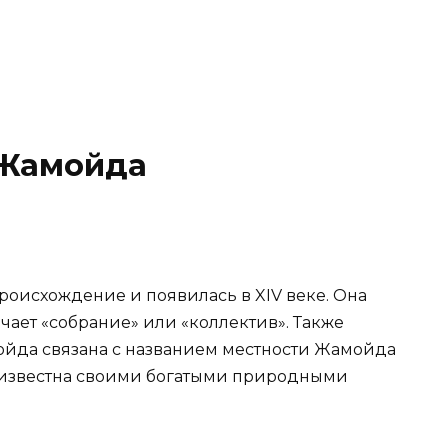
 Жамойда
оисхождение и появилась в XIV веке. Она
ачает «собрание» или «коллектив». Также
ойда связана с названием местности Жамойда
а известна своими богатыми природными