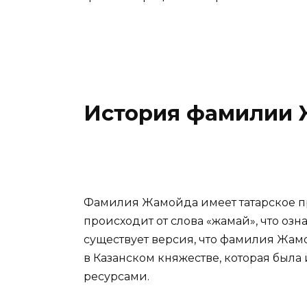
История фамилии
Фамилия Жамойда имеет татарское пр
происходит от слова «жамай», что озн
существует версия, что фамилия Жам
в Казанском княжестве, которая был
ресурсами.