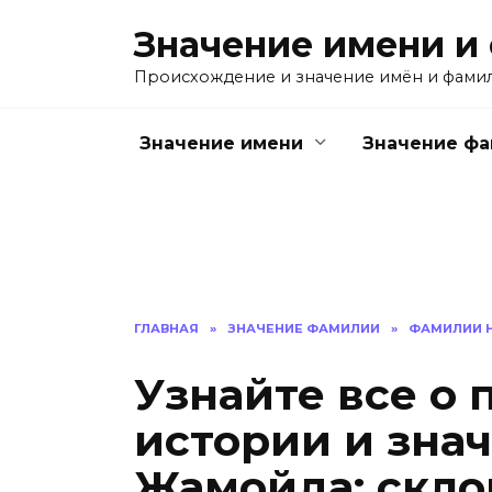
Перейти
Значение имени и
к
содержанию
Происхождение и значение имён и фами
Значение имени
Значение ф
ГЛАВНАЯ
»
ЗНАЧЕНИЕ ФАМИЛИИ
»
ФАМИЛИИ Н
Узнайте все о
истории и зна
Жамойда: скло