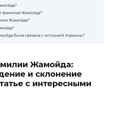
Жамойда?
ит фамилия Жамойда?
илия Жамойда?
амойда?
ойда была связана с историей Украины?
амилии Жамойда:
дение и склонение
татье с интересными