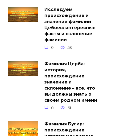
Исследуем
происхождение и
значение фамилии
Цебоев: интересные
факты и склонение
фамилии
0
53
Фамилия Церба:
история,
происхождение,
значение и
склонение – все, что
вы должны знать о
своем родном имени
0
61
Фамилия Бугир:
происхождение,