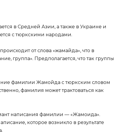
ется в Средней Азии, а также в Украине и
ется с тюркскими народами.
роисходит от слова «жамайда», что в
ние, группа». Предполагается, что так группы
ение фамилии Жамойда с тюркским словом
тственно, фамилия может трактоваться как
ариант написания фамилии — «Жамоида».
аписание, которое возникло в результате
.