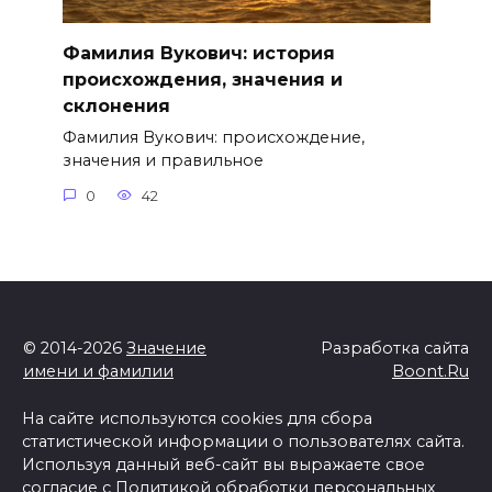
Фамилия Вукович: история
происхождения, значения и
склонения
Фамилия Вукович: происхождение,
значения и правильное
0
42
© 2014-2026
Значение
Разработка сайта
имени и фамилии
Boont.Ru
На сайте используются cookies для сбора
статистической информации о пользователях сайта.
Используя данный веб-сайт вы выражаете свое
согласие с
Политикой обработки персональных