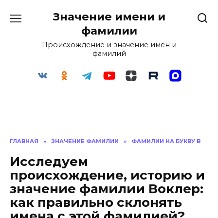
Перейти
Значение имени и
к
содержанию
фамилии
Происхождение и значение имён и
фамилий
ГЛАВНАЯ
»
ЗНАЧЕНИЕ ФАМИЛИИ
»
ФАМИЛИИ НА БУКВУ В
Исследуем
происхождение, историю и
значение фамилии Воклер:
как правильно склонять
имена с этой фамилией?