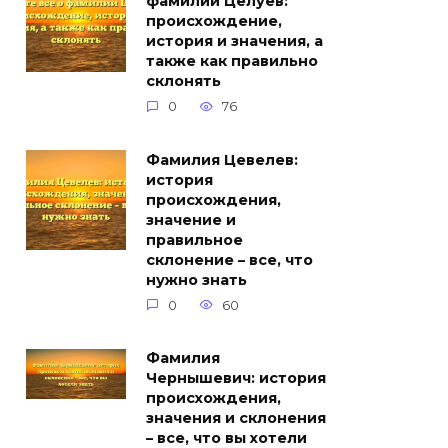
фамилии Целуев:
происхождение,
история и значения, а
также как правильно
склонять
0
76
Фамилия Цевелев:
история
происхождения,
значение и
правильное
склонение – все, что
нужно знать
0
60
Фамилия
Чернышевич: история
происхождения,
значения и склонения
– все, что вы хотели