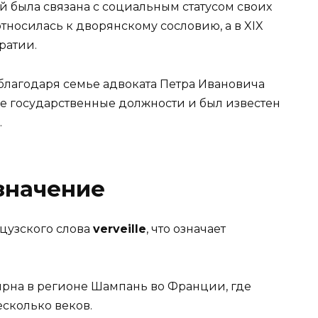
й была связана с социальным статусом своих
относилась к дворянскому сословию, а в XIX
ратии.
 благодаря семье адвоката Петра Ивановича
ие государственные должности и был известен
.
значение
цузского слова
verveille
, что означает
лярна в регионе Шампань во Франции, где
сколько веков.