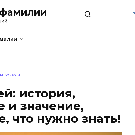
 фамилии
лий
амилии
А БУКВУ В
й: история,
 и значение,
е, что нужно знать!