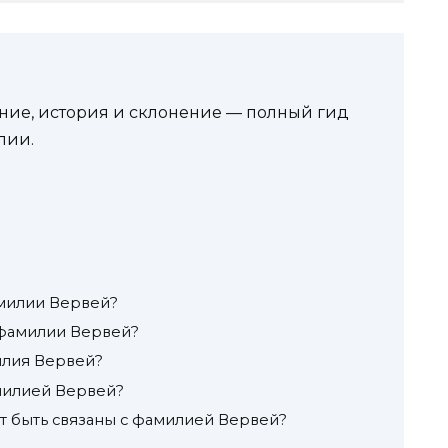
ие, история и склонение — полный гид
лии.
милии Вервей?
 фамилии Вервей?
илия Вервей?
амилией Вервей?
т быть связаны с фамилией Вервей?