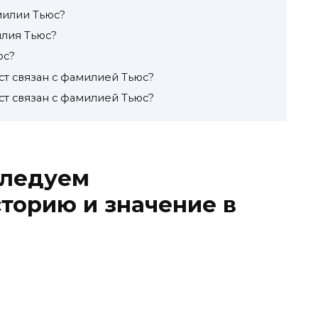
илии Тьюс?
лия Тьюс?
юс?
ст связан с фамилией Тьюс?
ст связан с фамилией Тьюс?
следуем
торию и значение в