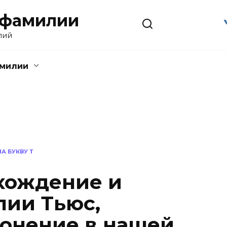
 фамилии
лий
амилии
А БУКВУ Т
хождение и
ии Тьюс,
лонение в нашей