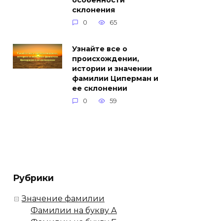
особенности
склонения
0
65
Узнайте все о
происхождении,
истории и значении
фамилии Циперман и
ее склонении
0
59
Рубрики
Значение фамилии
Фамилии на букву А