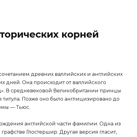
торических корней
сочетанием древних валлийских и английских
их дней. Она происходит от валлийского
нц». В средневековой Великобритании принцы
ве титула. Позже оно было англицизировано до
рмы — Тьюс.
хождения английской части фамилии. Одна из
 графстве Глостершир. Другая версия гласит,