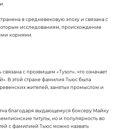
и.
транена в средневековую эпоху и связана с
екоторым исследованиям, происхождение
ими корнями.
связана с прозвищем «Tyson», что означает
». В этой стране фамилия Тьюс была
ревенских жителей, занятых промыслом и
стна благодаря выдающемуся боксеру Майку
 чемпионские титулы, но и популярность во
тей с фамилией Тьюс можно назвать