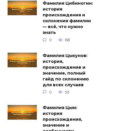
Фамилия Цибиногин:
история
происхождения и
склонения фамилии
— всё, что нужно
знать
0
68
Фамилия Цыкунов:
история,
происхождение и
значение, полный
гайд по склонению
для всех случаев
0
53
Фамилия Цым:
история
происхождения,
значение и