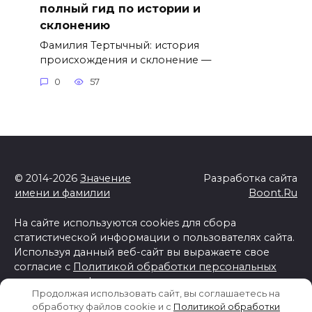
полный гид по истории и
склонению
Фамилия Тертычный: история
происхождения и склонение —
0
57
© 2014-2026
Значение
Разработка сайта
имени и фамилии
Boont.Ru
На сайте используются cookies для сбора
статистической информации о пользователях сайта.
Используя данный веб-сайт вы выражаете свое
согласие с
Политикой обработки персональных
данных и конфиденциальности
Продолжая использовать сайт, вы соглашаетесь на
Отказ от ответственности
обработку файлов cookie и c
Политикой обработки