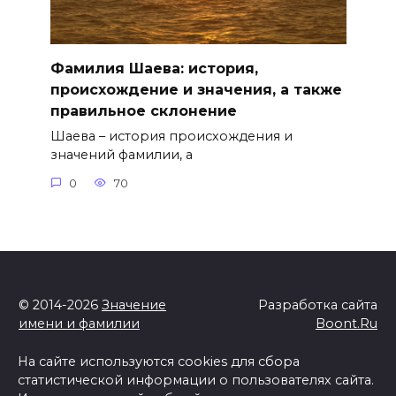
Фамилия Шаева: история,
происхождение и значения, а также
правильное склонение
Шаева – история происхождения и
значений фамилии, а
0
70
© 2014-2026
Значение
Разработка сайта
имени и фамилии
Boont.Ru
На сайте используются cookies для сбора
статистической информации о пользователях сайта.