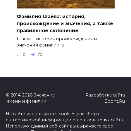
Фамилия Шаева: история,
происхождение и значения, а также
правильное склонение
Шаева – история происхождения и
значений фамилии, а
0
70
© 2014-2026
Значение
Разработка сайта
имени и фамилии
Boont.Ru
На сайте используются cookies для сбора
статистической информации о пользователях сайта.
Используя данный веб-сайт вы выражаете свое