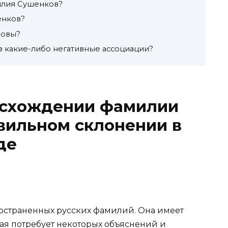
илия Сушенков?
енков?
ковы?
в какие-либо негативные ассоциации?
оисхождении фамилии
вильном склонении в
де
ространенных русских фамилий. Она имеет
ая потребует некоторых объяснений и