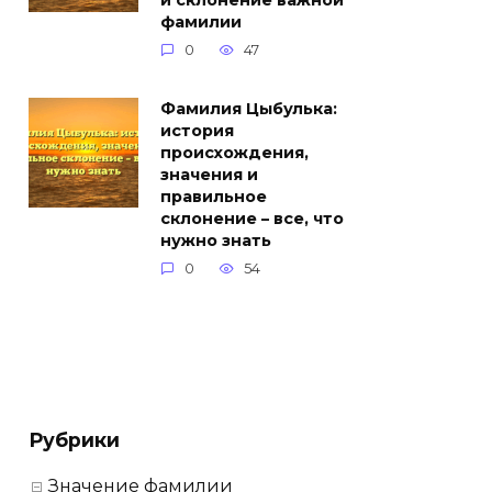
и склонение важной
фамилии
0
47
Фамилия Цыбулька:
история
происхождения,
значения и
правильное
склонение – все, что
нужно знать
0
54
Рубрики
Значение фамилии