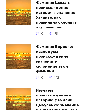
Фамилия Цюман:
происхождение,
история и значение.
Узнайте, как
правильно склонять
эту фамилию!
0
79
Фамилия Боровко:
исследуем
происхождение,
значения и
склонение этой
фамилии
0
142
Изучаем
происхождение и
историю фамилии
Цыбуленко: значение