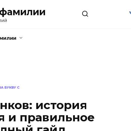
 фамилии
лий
амилии
А БУКВУ С
ков: история
 и правильное
олный гайд