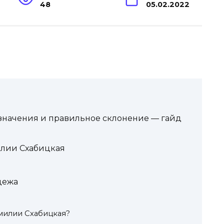
48
05.02.2022
 значения и правильное склонение — гайд
лии Схабицкая
дежа
милии Схабицкая?