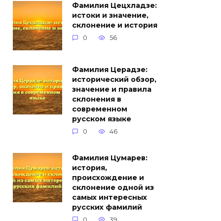
Фамилия Цецхладзе:
истоки и значение,
склонение и история
0
56
Фамилия Церадзе:
исторический обзор,
значение и правила
склонения в
современном
русском языке
0
46
Фамилия Цумарев:
история,
происхождение и
склонение одной из
самых интересных
русских фамилий
0
39