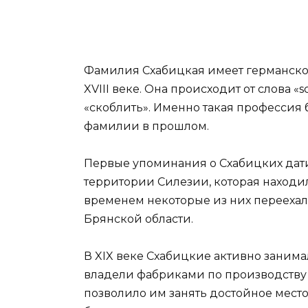
Фамилия Схабицкая имеет германско
XVIII веке. Она происходит от слова «s
«скоблить». Именно такая профессия
фамилии в прошлом.
Первые упоминания о Схабицких датир
территории Силезии, которая находил
временем некоторые из них переехал
Брянской области.
В XIX веке Схабицкие активно заним
владели фабриками по производству 
позволило им занять достойное мест