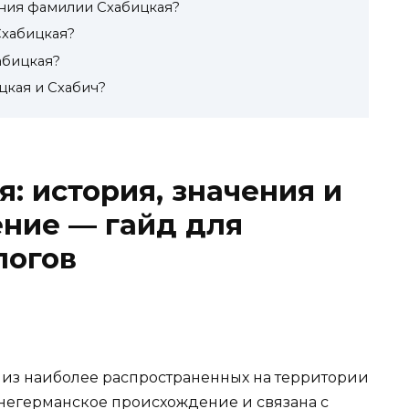
ания фамилии Схабицкая?
Схабицкая?
абицкая?
цкая и Схабич?
: история, значения и
ние — гайд для
логов
 из наиболее распространенных на территории
негерманское происхождение и связана с