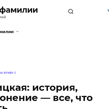
 фамилии
лий
амилии
А БУКВУ С
цкая: история,
онение — все, что
ть