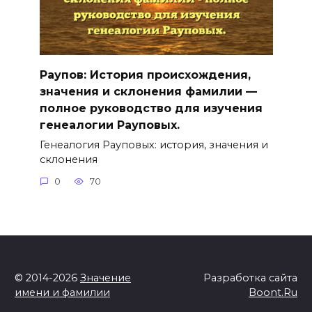
Раупов: История происхождения,
значения и склонения фамилии —
полное руководство для изучения
генеалогии Рауповых.
Генеалогия Рауповых: история, значения и
склонения
0
70
© 2014-2026
Значение
Разработка сайта
имени и фамилии
Boont.Ru