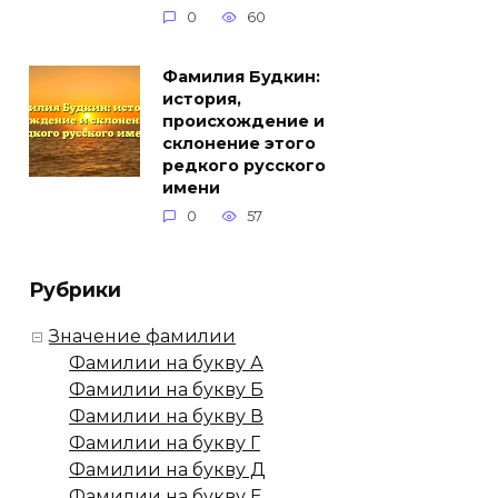
0
60
Фамилия Будкин:
история,
происхождение и
склонение этого
редкого русского
имени
0
57
Рубрики
Значение фамилии
Фамилии на букву А
Фамилии на букву Б
Фамилии на букву В
Фамилии на букву Г
Фамилии на букву Д
Фамилии на букву Е