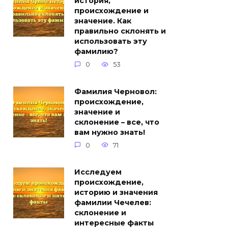
история,
происхождение и
значение. Как
правильно склонять и
использовать эту
фамилию?
0
53
Фамилия Черновол:
происхождение,
значение и
склонение – все, что
вам нужно знать!
0
71
Исследуем
происхождение,
историю и значения
фамилии Чечелев:
склонение и
интересные факты