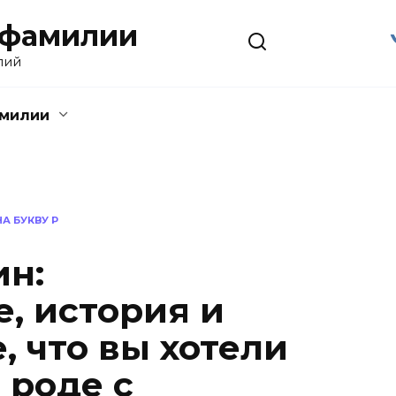
 фамилии
лий
амилии
А БУКВУ Р
н:
, история и
, что вы хотели
 роде с