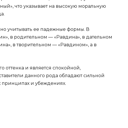
вный», что указывает на высокую моральную
а.
о учитывать ее падежные формы. В
н», в родительном — «Равдина», в дательном
на», в творительном — «Равдином», а в
о оттенка и является спокойной,
ставители данного рода обладают сильной
х принципах и убеждениях.