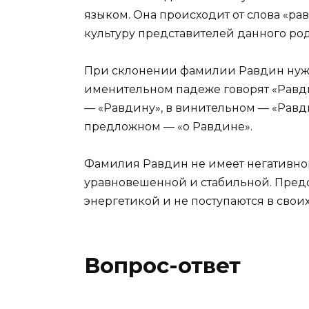
языком. Она происходит от слова «ра
культуру представителей данного род
При склонении фамилии Равдин нужн
именительном падеже говорят «Равди
— «Равдину», в винительном — «Равди
предложном — «о Равдине».
Фамилия Равдин не имеет негативног
уравновешенной и стабильной. Пред
энергетикой и не поступаются в свои
Вопрос-ответ