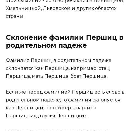
этой фамилии часто встречаются в Винницкой,
Хмельницкой, Львовской и других областях
страны.
Склонение фамилии Першиц в
родительном падеже
Фамилия Першиц в родительном падеже
склоняется как Першица, например: отец
Першица, мать Першица, брат Першица.
Если же перед фамилией Першиц есть слово в
родительном падеже, то фамилия склоняется
как Першицки, например: квартира
Першицких, друзья Першицких.