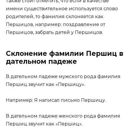
Также стоит отметить, что если в качестве
имени существительное используется слово
родителей, то фамилия склоняется как
Першицов, например: поздравление от
Першицов, забрать детей у Першицов.
Склонение фамилии Першиц в
дательном падеже
В дательном падеже мужского рода фамилия
Першиц звучит как «Першицу».
Например: Я написал письмо Першицу.
В дательном падеже женского рода фамилия
Першиц звучит как «Першиц».