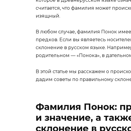
которое в древнерусском языке означ
считается, что фамилия может происхо
изящный.
В любом случае, фамилия Понок имеет
предков. Если вы являетесь носителе
склонение в русском языке. Например
родительном — «Понока», в дательном
В этой статье мы расскажем о проис
дадим советы по правильному склон
Фамилия Понок: п
и значение, а так
склонение в русск