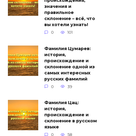
происхождения,
значения и
правильное
склонение – всё, что
вы хотели узнать!
0
101
Фамилия Цумарев:
история,
происхождение и
склонение одной из
самых интересных
русских фамилий
0
39
Фамилия Цац:
история,
происхождение и
склонение в русском
языке
0
58