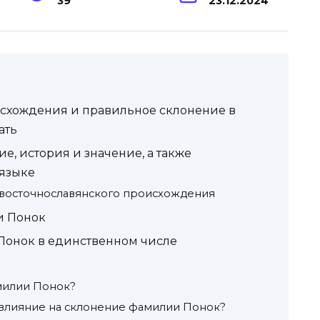
39
23.12.2024
схождения и правильное склонение в
ать
, история и значение, а также
 языке
восточнославянского происхождения
и Понок
Понок в единственном числе
милии Понок?
 влияние на склонение фамилии Понок?