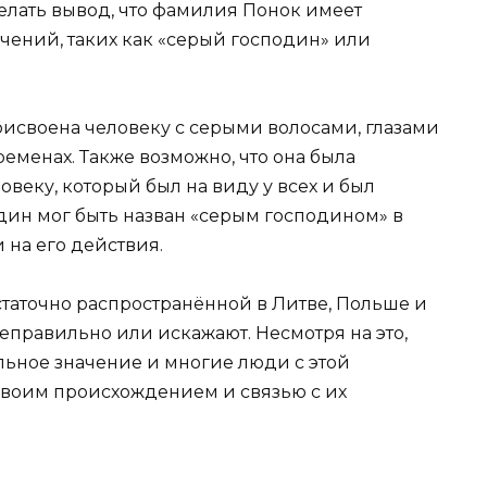
елать вывод, что фамилия Понок имеет
чений, таких как «серый господин» или
рисвоена человеку с серыми волосами, глазами
ременах. Также возможно, что она была
овеку, который был на виду у всех и был
один мог быть назван «серым господином» в
 на его действия.
таточно распространённой в Литве, Польше и
неправильно или искажают. Несмотря на это,
льное значение и многие люди с этой
воим происхождением и связью с их