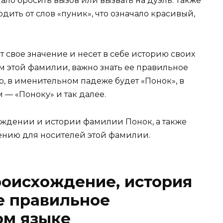
ало бросить вызов или вызвать на дуэль. Также
дить от слов «пуник», что означало красивый,
 свое значение и несет в себе историю своих
м этой фамилии, важно знать ее правильное
, в именительном падеже будет «Понок», в
 — «Поноку» и так далее.
хождении и истории фамилии Понок, а также
ению для носителей этой фамилии.
роисхождение, история
же правильное
ом языке