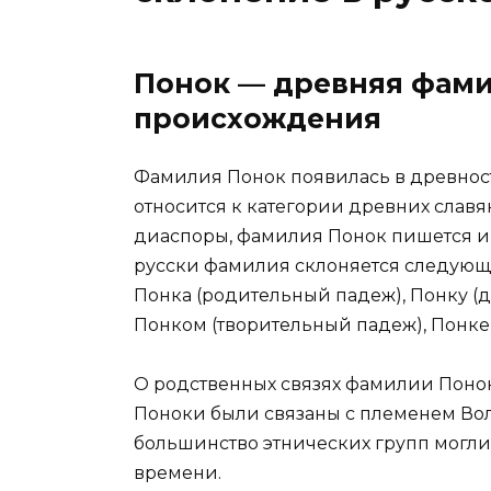
Понок — древняя фами
происхождения
Фамилия Понок появилась в древнос
относится к категории древних слав
диаспоры, фамилия Понок пишется и 
русски фамилия склоняется следующ
Понка (родительный падеж), Понку (
Понком (творительный падеж), Понке
О родственных связях фамилии Понок
Поноки были связаны с племенем Вол
большинство этнических групп могли
времени.