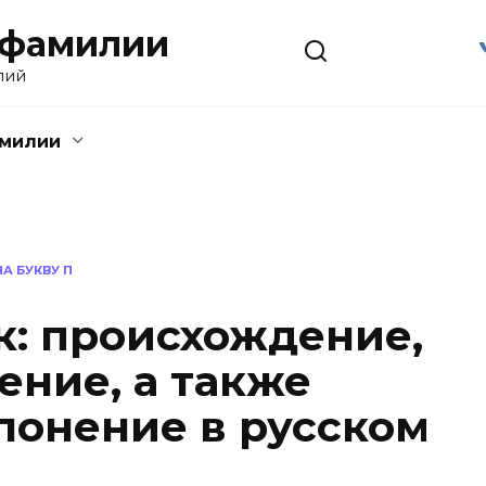
 фамилии
лий
амилии
А БУКВУ П
: происхождение,
ение, а также
лонение в русском