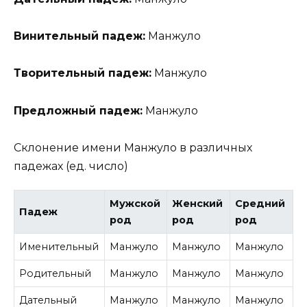
Винительный падеж:
Манжуло
Творительный падеж:
Манжуло
Предложный падеж:
Манжуло
Склонение имени Манжуло в различных
падежах (ед. число)
Мужской
Женский
Средний
Падеж
род
род
род
Именительный
Манжуло
Манжуло
Манжуло
Родительный
Манжуло
Манжуло
Манжуло
Дательный
Манжуло
Манжуло
Манжуло