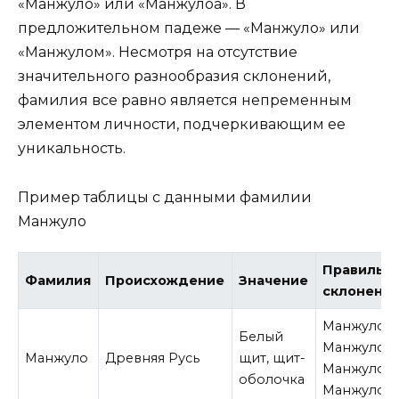
«Манжуло» или «Манжулоа». В
предложительном падеже — «Манжуло» или
«Манжулом». Несмотря на отсутствие
значительного разнообразия склонений,
фамилия все равно является непременным
элементом личности, подчеркивающим ее
уникальность.
Пример таблицы с данными фамилии
Манжуло
Правильн
Фамилия
Происхождение
Значение
склонени
Манжуло,
Белый
Манжулоа,
Манжуло
Древняя Русь
щит, щит-
Манжуло,
оболочка
Манжулом