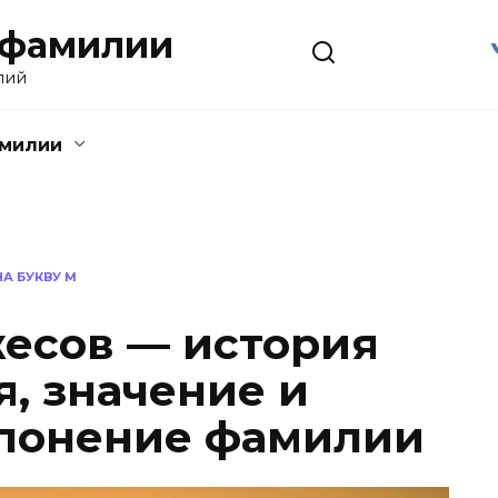
 фамилии
лий
амилии
А БУКВУ М
есов — история
, значение и
клонение фамилии