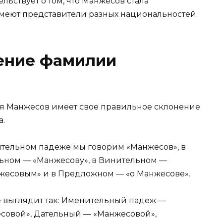
льствует о том, что Манжесов стала
меют представители разных национальностей.
ение фамилии
ия Манжесов имеет свое правильное склонение
а.
нительном падеже мы говорим «Манжесов», в
льном — «Манжесову», в Винительном —
нжесовым» и в Предложном — «о Манжесове».
выглядит так: Именительный падеж —
совой», Дательный — «Манжесовой»,