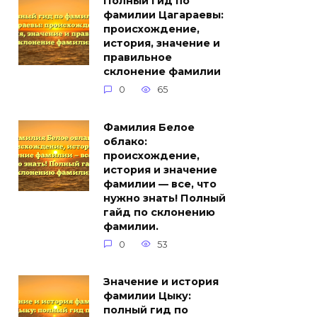
Полный гид по
фамилии Цагараевы:
происхождение,
история, значение и
правильное
склонение фамилии
0
65
Фамилия Белое
облако:
происхождение,
история и значение
фамилии — все, что
нужно знать! Полный
гайд по склонению
фамилии.
0
53
Значение и история
фамилии Цыку:
полный гид по