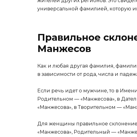
жителей других регионов. Это свидете
универсальной фамилией, которую и
Правильное склон
Манжесов
Как и любая другая фамилия, фамил
в зависимости от рода, числа и падеж
Если речь идет о мужчине, то в Име
Родительном — «Манжесова», в Дате
«Манжесова», в Творительном — «Ма
Для женщины правильное склонение 
«Манжесова», Родительный — «Манже