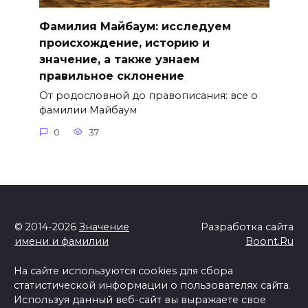
Фамилия Майбаум: исследуем
происхождение, историю и
значение, а также узнаем
правильное склонение
От родословной до правописания: все о
фамилии Майбаум
0
37
© 2014-2026
Значение
Разработка сайта
имени и фамилии
Boont.Ru
На сайте используются cookies для сбора
статистической информации о пользователях сайта.
Используя данный веб-сайт вы выражаете свое