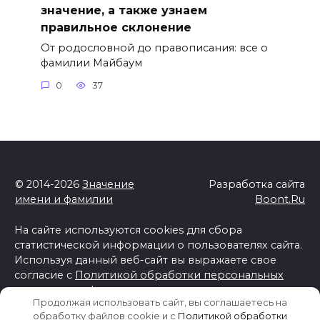
значение, а также узнаем
правильное склонение
От родословной до правописания: все о
фамилии Майбаум
0
37
© 2014-2026
Значение
Разработка сайта
имени и фамилии
Boont.Ru
На сайте используются cookies для сбора
статистической информации о пользователях сайта.
Используя данный веб-сайт вы выражаете свое
согласие с
Политикой обработки персональных
данных и конфиденциальности
Продолжая использовать сайт, вы соглашаетесь на
Отказ от ответственности
обработку файлов cookie и c
Политикой обработки