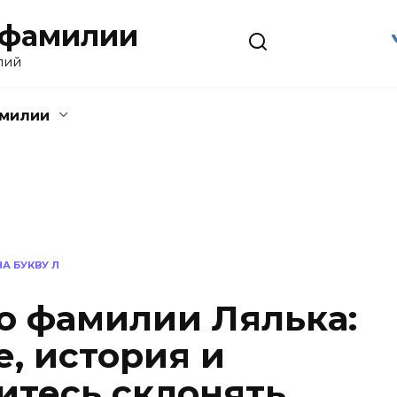
 фамилии
лий
амилии
А БУКВУ Л
о фамилии Лялька:
, история и
итесь склонять