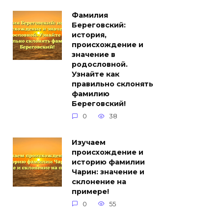
Фамилия
Береговский:
история,
происхождение и
значение в
родословной.
Узнайте как
правильно склонять
фамилию
Береговский!
0
38
Изучаем
происхождение и
историю фамилии
Чарин: значение и
склонение на
примере!
0
55