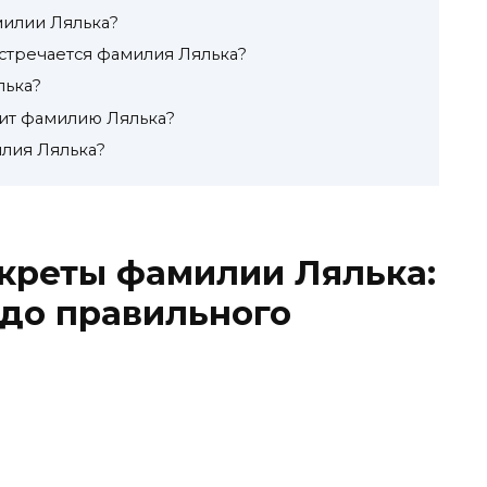
илии Лялька?
встречается фамилия Лялька?
лька?
сит фамилию Лялька?
лия Лялька?
креты фамилии Лялька:
до правильного