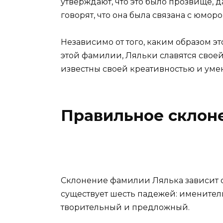
утверждают, что это было прозвище, д
говорят, что она была связана с юмор
Независимо от того, каким образом э
этой фамилии, Ляльки славятся свое
известны своей креативностью и умен
Правильное склон
Склонение фамилии Лялька зависит от
существует шесть падежей: именител
творительный и предложный.