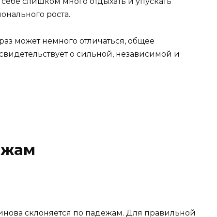
 себе слишком много отдыхать и упускать
онального роста.
образ может немного отличаться, общее
свидетельствует о сильной, независимой и
ежам
инова склоняется по падежам. Для правильной