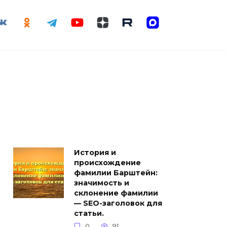
История и
происхождение
фамилии Барштейн:
значимость и
склонение фамилии
— SEO-заголовок для
статьи.
0
91