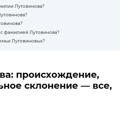
милии Лутовинова?
Лутовинова?
товинова?
и с фамилией Лутовинова?
емьи Лутовиновых?
ва: происхождение,
ьное склонение — все,