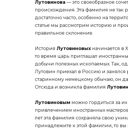
Лутовинова
— это своеобразное соче
происхождения. Эта фамилия не так р
достаточно часто, особенно на терри
статье мы рассмотрим историю и про
правильное склонение.
История
Лутовиновых
начинается в X
то время царь приглашал иностранных
добычи полезных ископаемых. Так, о
Лутовин приехал в Россию и занялся
старинному немецкому обычаю, он д
Отсюда и возникла фамилия
Лутови
Лутовиновым
можно гордиться за их
привлечением иностранных мастеров 
лет эта фамилия сохраняла свою уник
принадлежите к этой фамилии, то вы