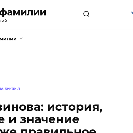
 фамилии
лий
амилии
А БУКВУ Л
инова: история,
 и значение
кже правильное