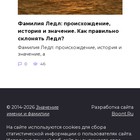
Фамилия Ледл: происхождение,
история и значение. Как правильно
склонять Ледл?
Фамилия Ледл: происхождение, история и
значение, а
0
46
© 2014-2026
Значение
Разработка сайта
имени и фамилии
Boont.Ru
На сайте используются cookies для сбора
статистической информации о пользователях сайта.