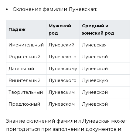
Склонения фамилии Луневская:
Мужской
Средний и
Падеж
род
женский род
Именительный
Луневский
Луневская
Родительный
Луневского
Луневской
Дательный
Луневскому
Луневской
Винительный
Луневского
Луневскую
Творительный
Луневским
Луневской
Предложный
Луневском
Луневской
Знание склонений фамилии Луневская может
пригодиться при заполнении документов и