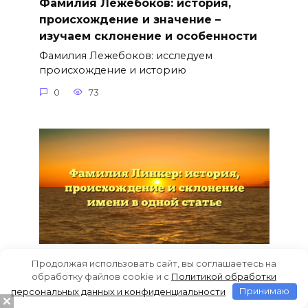
Фамилия Лежебоков: история,
происхождение и значение –
изучаем склонение и особенности
Фамилия Лежебоков: исследуем
происхождение и историю
0
73
Фамилия Линкер: история,
Продолжая использовать сайт, вы соглашаетесь на
обработку файлов cookie и c
Политикой обработки
происхождение и склонение имени
персональных данных и конфиденциальности
Принимаю
в одной статье