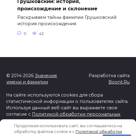
Грушковский: история,
происхождение и склонение
Раскрываем тайны фамилии Грушковский:
история происхождения
0
42
© 2014-2026
Значение
Разработка сайта
имени и фамилии
Boont.Ru
На сайте используются cookies для сбора
статистической информации о пользователях сайта.
Используя данный веб-сайт вы выражаете свое
согласие с
Политикой обработки персональных
данных и конфиденциальности
Продолжая использовать сайт, вы соглашаетесь на
Отказ от ответственности
обработку файлов cookie и c
Политикой обработки